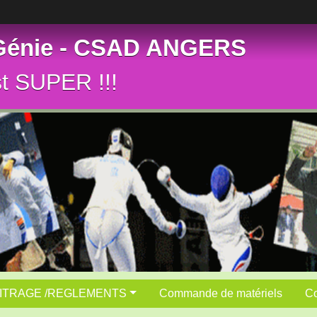
 Génie - CSAD ANGERS
st SUPER !!!
ITRAGE /REGLEMENTS
Commande de matériels
Co