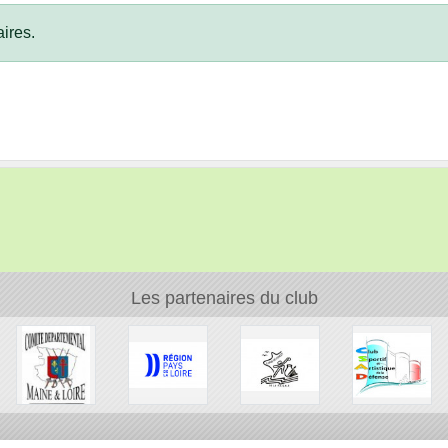
ires.
Les partenaires du club