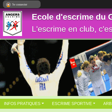
Panneau de gestion des cookies
Se connecter
Ecole d'escrime du
L'escrime en club, c'e
INFOS PRATIQUES
ESCRIME SPORTIVE
ARB