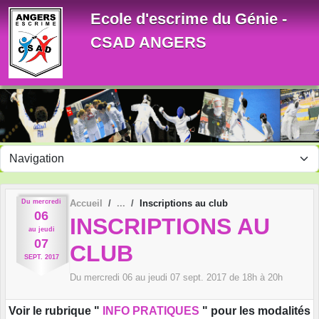
Panneau de gestion des cookies
Ecole d'escrime du Génie -
CSAD ANGERS
Du
mercredi
Accueil
Inscriptions au club
06
INSCRIPTIONS AU
au
jeudi
07
CLUB
SEPT.
2017
Du
mercredi
06
au
jeudi
07
sept.
2017
de 18h à 20h
Voir le rubrique "
INFO PRATIQUES
" pour les modalités