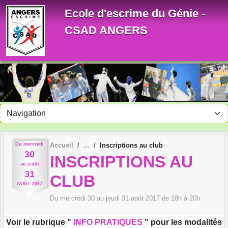
Panneau de gestion des cookies
Ecole d'escrime du Génie -
CSAD ANGERS
Du
mercredi
Accueil
Inscriptions au club
30
INSCRIPTIONS AU
au
jeudi
31
CLUB
AOÛT
2017
Du
mercredi
30
au
jeudi
31
août
2017
de 18h à 20h
Voir le rubrique "
INFO PRATIQUES
" pour les modalités