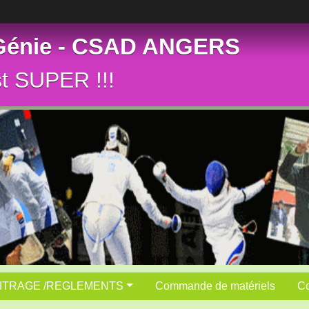
 Génie - CSAD ANGERS
st SUPER !!!
ITRAGE /REGLEMENTS
Commande de matériels
Co