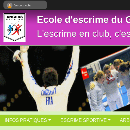
Panneau de gestion des cookies
Se connecter
Ecole d'escrime du
L'escrime en club, c'e
INFOS PRATIQUES
ESCRIME SPORTIVE
ARB