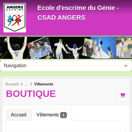
Panneau de gestion des cookies
Ecole d'escrime du Génie -
CSAD ANGERS
Accueil
Vêtements
BOUTIQUE
Accueil
Vêtements
1