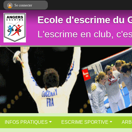
Panneau de gestion des cookies
Se connecter
Ecole d'escrime du
L'escrime en club, c'e
INFOS PRATIQUES
ESCRIME SPORTIVE
ARB