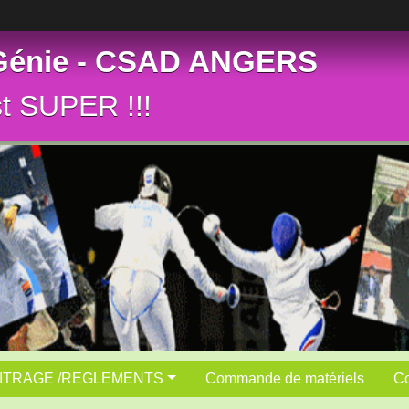
 Génie - CSAD ANGERS
st SUPER !!!
ITRAGE /REGLEMENTS
Commande de matériels
Co