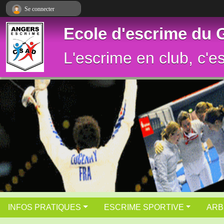
Panneau de gestion des cookies
Se connecter
Ecole d'escrime du
L'escrime en club, c'e
INFOS PRATIQUES
ESCRIME SPORTIVE
ARB