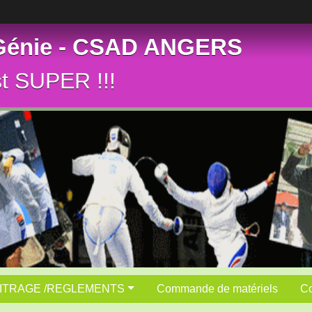
 Génie - CSAD ANGERS
st SUPER !!!
ITRAGE /REGLEMENTS
Commande de matériels
Co