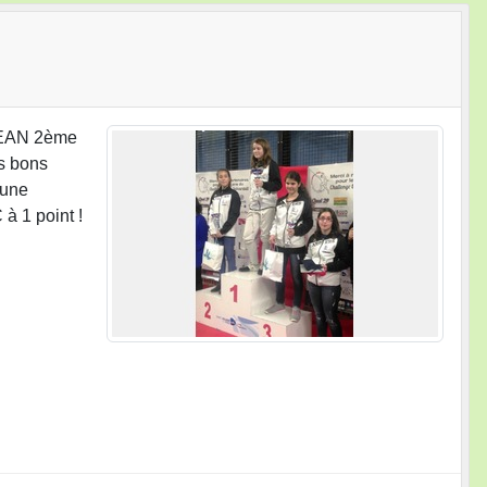
 JEAN 2ème
s bons
'une
à 1 point !