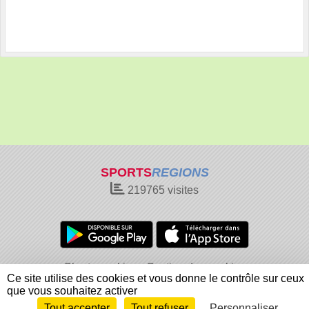
SPORTS
REGIONS
219765
visites
Charte cookies
Gestion des cookies
Ce site utilise des cookies et vous donne le contrôle sur ceux
Informations légales
Signaler un contenu inapproprié
que vous souhaitez activer
Tout accepter
Tout refuser
Personnaliser
Envie de participer ?