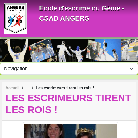
Panneau de gestion des cookies
Ecole d'escrime du Génie -
CSAD ANGERS
Accueil
Les escrimeurs tirent les rois !
LES ESCRIMEURS TIRENT
LES ROIS !