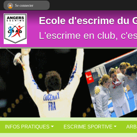
Panneau de gestion des cookies
Se connecter
Ecole d'escrime du
L'escrime en club, c'e
INFOS PRATIQUES
ESCRIME SPORTIVE
ARB