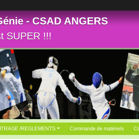
 Génie - CSAD ANGERS
st SUPER !!!
ITRAGE /REGLEMENTS
Commande de matériels
Co